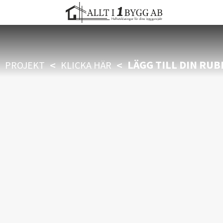
LÄGG TILL DIN RUB
<
<
PROJEKT
KLICKA HÄR